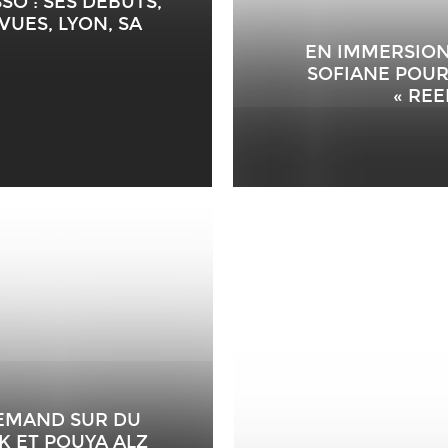
SO : SES DÉBUTS,
VUES, LYON, SA
EN IMMERSION 
SOFIANE POUR
« REE
LEMAND SUR DU
K ET POUYA ALZ