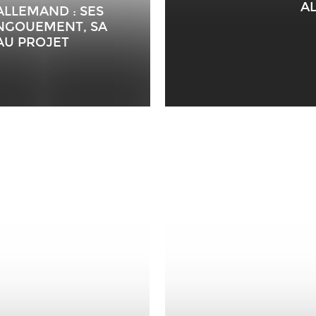
A
’ALLEMAND : SES
ENGOUEMENT, SA
AU PROJET