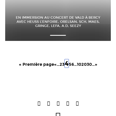
EN IMMERSION AU CONCERT DE VALD À BERCY
AVEC HEUSS L’ENFOIRE, ORELSAN, SCH, MAES,
GRINGE, LEFA, A.D, SEEZY
4
« Première page
«
…
2
3
5
6
…
10
20
30
…
»