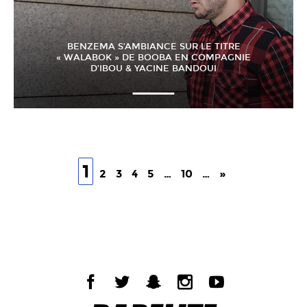
BENZEMA S’AMBIANCE SUR LE TITRE
« WALABOK » DE BOOBA EN COMPAGNIE
D’IBOU & YACINE BANDOUI
1
2
3
4
5
…
10
…
»