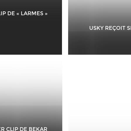
IP DE « LARMES »
USKY REÇOIT S
ER CLIP DE BEKAR