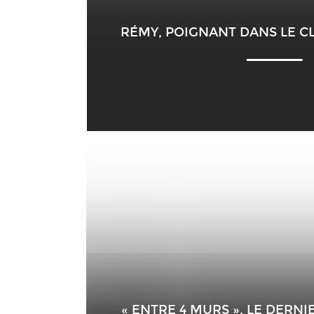
RÉMY, POIGNANT DANS LE CL
« ENTRE 4 MURS », LE DERNI