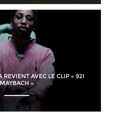
EVIENT AVEC LE CLIP « 92I
MAYBACH »