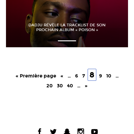
DADJU RÉVÈLE LA TRACKLIST DE SON
PROCHAIN ALBUM « POISON »
8
« Première page
«
…
6
7
9
10
…
20
30
40
…
»