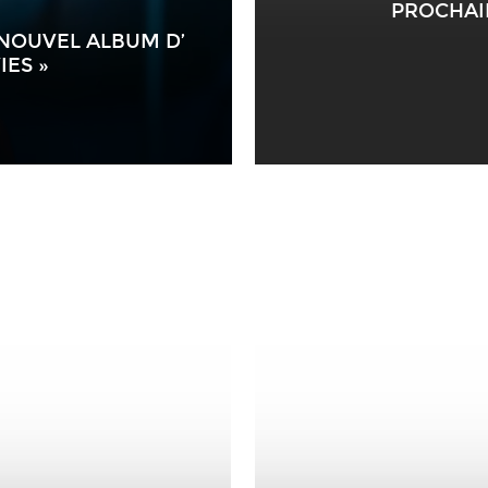
PROCHAIN
 NOUVEL ALBUM D’
IES »