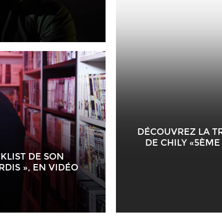
DÉCOUVREZ LA T
DE CHILY «5ÈM
KLIST DE SON
DIS », EN VIDÉO