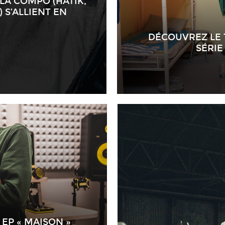
 LA COMPO (HATIK,
) S’ALLIENT EN
DÉCOUVREZ LE 
SÉRIE
EP « MAISON »