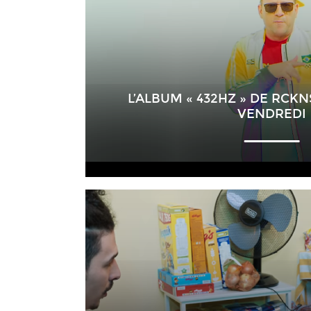
L’ALBUM « 432HZ » DE RCK
VENDREDI