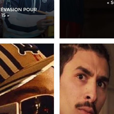
« 
’ÉVASION POUR
15 »