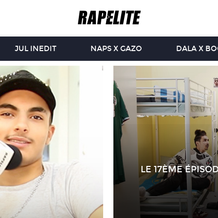
JUL INEDIT
NAPS X GAZO
DALA X B
LE 17ÈME ÉPISO