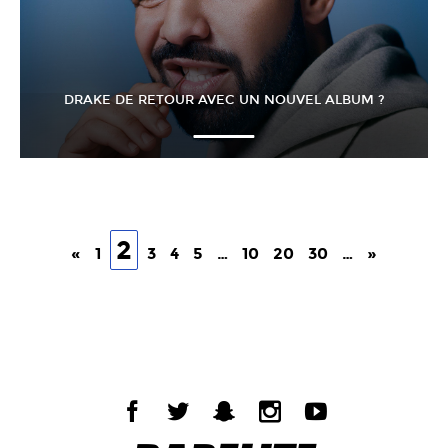
DRAKE DE RETOUR AVEC UN NOUVEL ALBUM ?
2
«
1
3
4
5
…
10
20
30
…
»