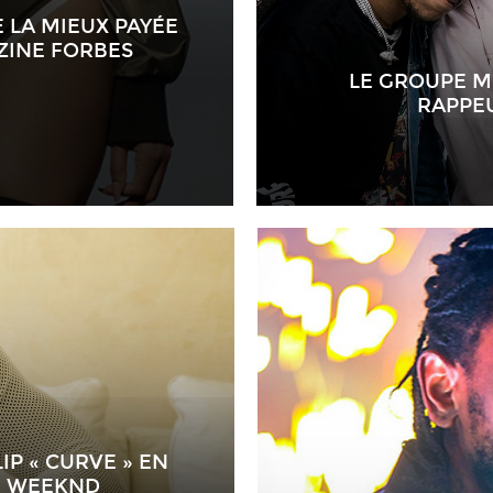
 LA MIEUX PAYÉE
ZINE FORBES
LE GROUPE M
RAPPE
IP « CURVE » EN
E WEEKND