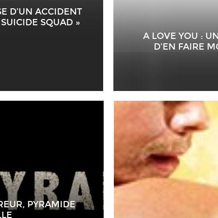
SE D’UN ACCIDENT
 SUICIDE SQUAD »
A LOVE YOU : U
D’EN FAIRE M
REUR, PYRAMIDE
LLE