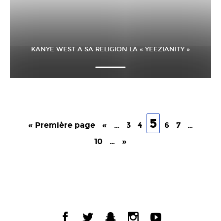
KANYE WEST A SA RELIGION LA « YEEZIANITY »
5
« Première page
«
…
3
4
6
7
…
10
…
»