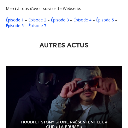
Merci à tous d’avoir suivi cette Webserie.
Épisode 1
–
Épisode 2
–
Épisode 3
–
Épisode 4
–
Épisode 5
–
Épisode 6
–
Épisode 7
AUTRES ACTUS
HOUDI ET STONY STONE PRÉSENTENT LEUR
CLIP « LA BRUME »