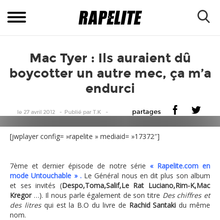
Mac Tyer : Ils auraient dû
boycotter un autre mec, ça m’a
endurci
partages
le 27 avril 2012
Publié
par
T.K
[jwplayer config= »rapelite » mediaid= »17372″]
7ème et dernier épisode de notre série
« Rapelite.com en
mode Untouchable » .
Le Général nous en dit plus son album
et ses invités (
Despo,Toma,Salif,Le Rat Luciano,Rim-K,Mac
Kregor
…). Il nous parle également de son titre
Des chiffres et
des litres
qui est la B.O du livre de
Rachid Santaki
du même
nom.