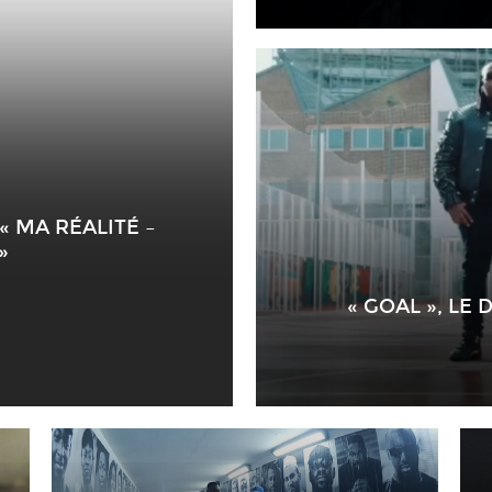
« MA RÉALITÉ –
»
« GOAL », LE