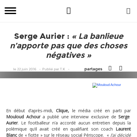
Serge Aurier :
« La banlieue
n’apporte pas que des choses
négatives »
partages
le 22 juin 2016
Publié
par
T.K
Mouloud Achour
En début d’après-midi,
Clique,
le média créé en parti par
Mouloud Achour
a publié une interview exclusive de
Serge
Aurier
. Le footballeur n’a accordé aucun entretien depuis la
polémique qu’il avait créé en qualifiant son coach
Laurent
Blanc
de « fiotte » sur le réseau social Périscope. «
J’ai décidé