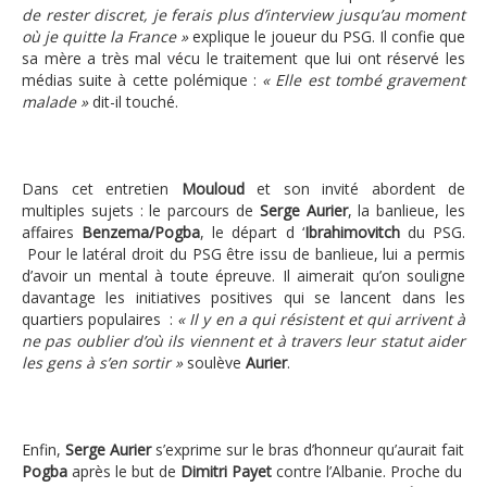
de rester discret, je ferais plus d’interview jusqu’au moment
où je quitte la France »
explique le joueur du PSG. Il confie que
sa mère a très mal vécu le traitement que lui ont réservé les
médias suite à cette polémique :
« Elle est tombé gravement
malade »
dit-il touché.
Dans cet entretien
Mouloud
et son invité abordent de
multiples sujets : le parcours de
Serge Aurier
, la banlieue, les
affaires
Benzema/Pogba
, le départ d ‘
Ibrahimovitch
du PSG.
Pour le latéral droit du PSG être issu de banlieue, lui a permis
d’avoir un mental à toute épreuve. Il aimerait qu’on souligne
davantage les initiatives positives qui se lancent dans les
quartiers populaires :
« Il y en a qui résistent et qui arrivent à
ne pas oublier d’où ils viennent et à travers leur statut aider
les gens à s’en sortir »
soulève
Aurier
.
Enfin,
Serge Aurier
s’exprime sur le bras d’honneur qu’aurait fait
Pogba
après le but de
Dimitri
Payet
contre l’Albanie. Proche du