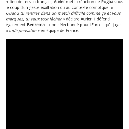
milieu de terrain français,
Aurier
met la réaction de
Pogba
sous
le coup d’un geste exaltation du au contexte compliqué.
«
Quand tu rentres dans un match difficile comme ça et vous
marquez, tu veux tout lâcher »
déclare
Aurier
. Il défend
également
Benzema
– non sélectionné pour l’Euro –
qu’il juge
« indispensable »
en équipe de France.