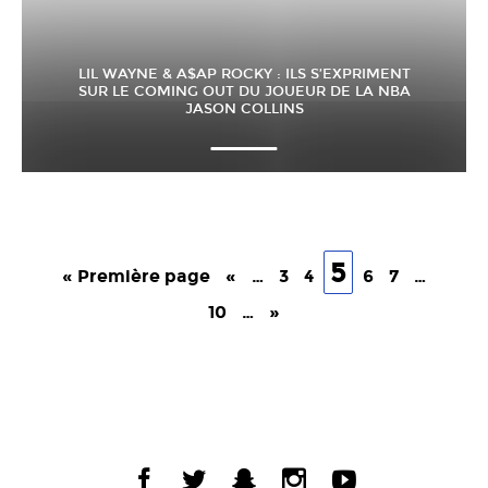
LIL WAYNE & A$AP ROCKY : ILS S’EXPRIMENT
SUR LE COMING OUT DU JOUEUR DE LA NBA
JASON COLLINS
5
« Première page
«
…
3
4
6
7
…
10
…
»