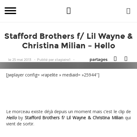
Stafford Brothers f/ Lil Wayne &
Christina Milian – Hello
partages
le 25 mai 2013
Publié
par
stagiaire1
[jwplayer config= »rapelite » mediaid= »25944″]
Le morceau existe déjà depuis un moment mais c’est le clip de
Hello
by
Stafford Brothers f/ Lil Wayne & Christina Milian
qui
vient de sortir.