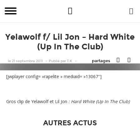
Yelawolf f/ Lil Jon – Hard White
(Up In The Club)
partages
le 21 septembre 2011
Publié
par
T.K
[jwplayer config= »rapelite » mediaid= »13067″]
Gros clip de Yelawolf et Lil Jon
: Hard White (Up In The Club)
AUTRES ACTUS