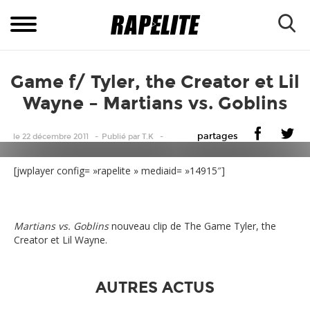
Game f/ Tyler, the Creator et Lil
Wayne – Martians vs. Goblins
partages
le 22 décembre 2011
Publié
par
T.K
[jwplayer config= »rapelite » mediaid= »14915″]
Martians vs. Goblins
nouveau clip de The Game Tyler, the
Creator et Lil Wayne.
AUTRES ACTUS