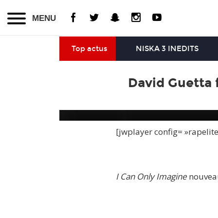
MENU
Top actus
NISKA 3 INEDITS
David Guetta 
[jwplayer config= »rapelit
I Can Only Imagine
nouveau 