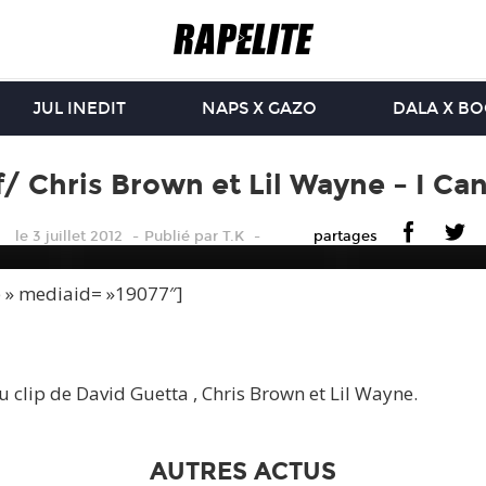
JUL INEDIT
NAPS X GAZO
DALA X B
f/ Chris Brown et Lil Wayne – I Ca
le 3 juillet 2012
Publié
par
T.K
partages
e » mediaid= »19077″]
clip de David Guetta , Chris Brown et Lil Wayne.
AUTRES ACTUS