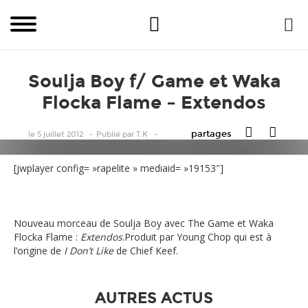
Soulja Boy f/ Game et Waka
Flocka Flame – Extendos
partages
le 5 juillet 2012
Publié
par
T.K
[jwplayer config= »rapelite » mediaid= »19153″]
Nouveau morceau de Soulja Boy avec The Game et Waka
Flocka Flame :
Extendos
.Produit par Young Chop qui est à
l’origine de
I Don’t Like
de Chief Keef.
AUTRES ACTUS