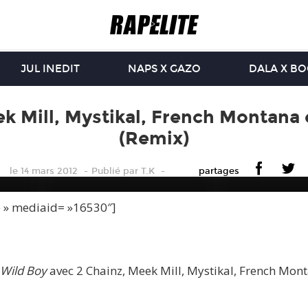
JUL INEDIT
NAPS X GAZO
DALA X B
k Mill, Mystikal, French Montana e
(Remix)
le 14 mars 2012
Publié
par
T.K
partages
e » mediaid= »16530″]
Wild Boy
avec 2 Chainz, Meek Mill, Mystikal, French Monta