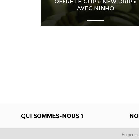
OFFRE LE CLIP « NEW DRIP »
AVEC NINHO
QUI SOMMES-NOUS ?
NO
En poursu