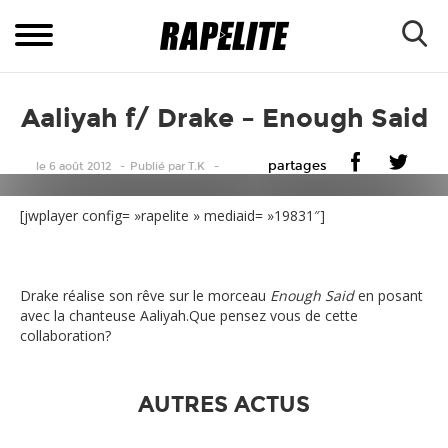
Aaliyah f/ Drake – Enough Said
partages
le 6 août 2012
Publié
par
T.K
[jwplayer config= »rapelite » mediaid= »19831″]
Drake réalise son rêve sur le morceau
Enough Said
en posant
avec la chanteuse Aaliyah.Que pensez vous de cette
collaboration?
AUTRES ACTUS