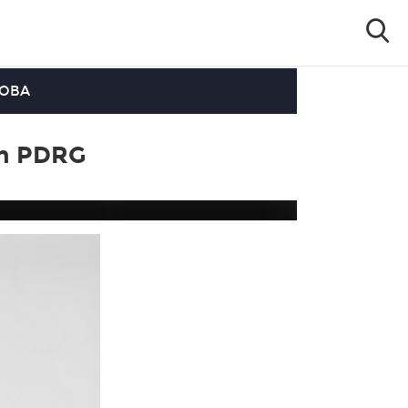
OOBA
um PDRG