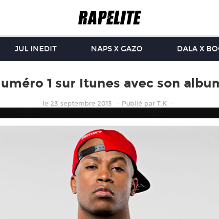
JUL INEDIT
NAPS X GAZO
DALA X B
numéro 1 sur Itunes avec son alb
le 23 septembre 2013
Publié
par
T.K