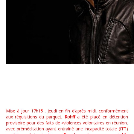
Rohff
Mise à jour 17h15 . Jeudi en fin d’après midi, conformément
aux réquisitions du parquet,
Rohff
a été placé en détention
provisoire pour des faits de «violences volontaires en réunion,
avec préméditation ayant entraîné une incapacité totale (ITT)