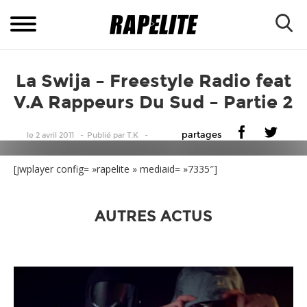
La Swija – Freestyle Radio feat
V.A Rappeurs Du Sud – Partie 2
partages
le 2 avril 2011
Publié
par
T.K
[jwplayer config= »rapelite » mediaid= »7335″]
AUTRES ACTUS