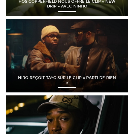
HÖS COPPERFIELD NOUS OFFRE LE CLIP « NEW
DRIP » AVEC NINHO
NIRO REÇOIT TAYC SUR LE CLIP « PARTI DE RIEN
»