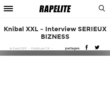
Knibal XXL – Interview SERIEUX
BIZNESS
partages
le 3 avril 2011
Publié
par
T.K