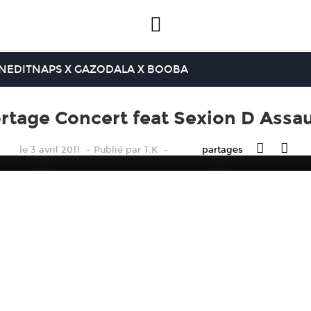
INEDIT
NAPS X GAZO
DALA X BOOBA
age Concert feat Sexion D Assau
le 3 avril 2011
Publié
par
T.K
partages