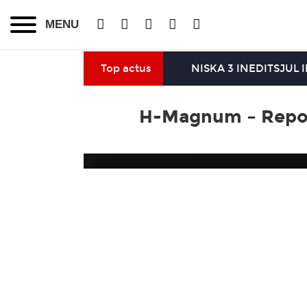
MENU
Top actus
NISKA 3 INEDITS
JUL 
H-Magnum – Report