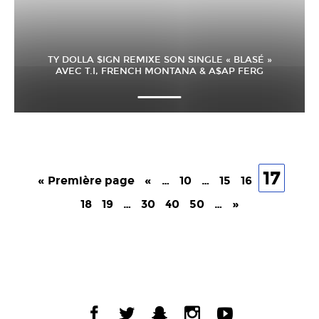
TY DOLLA $IGN REMIXE SON SINGLE « BLASÉ »
AVEC T.I, FRENCH MONTANA & A$AP FERG
17
« Première page
«
…
10
…
15
16
18
19
…
30
40
50
…
»