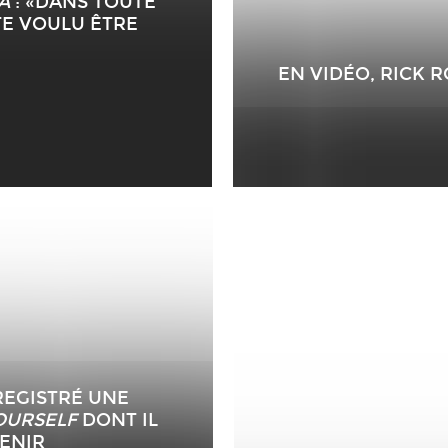
A
: «DANS TOUTE
TE VOULU ÊTRE
EN VIDÉO, RICK 
REGISTRÉ UNE
OURSELF
DONT IL
VENIR