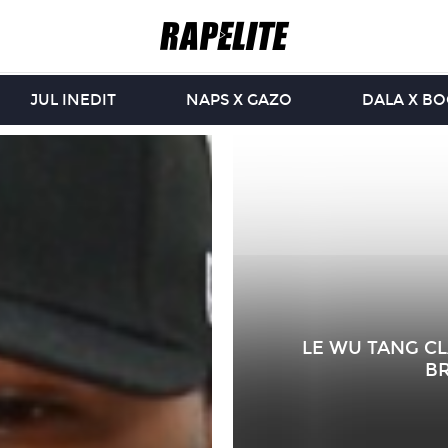
JUL INEDIT
NAPS X GAZO
DALA X B
LE WU TANG C
B