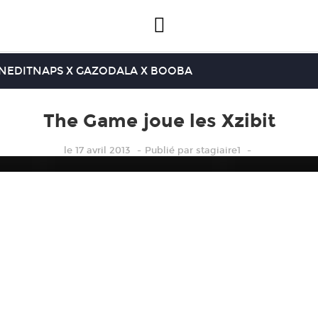
INEDIT
NAPS X GAZO
DALA X BOOBA
The Game joue les Xzibit
le 17 avril 2013
Publié
par
stagiaire1
The Game joue les Xzibit