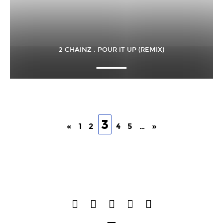
2 CHAINZ : POUR IT UP (REMIX)
3
«
1
2
4
5
…
»