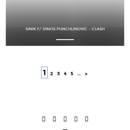
SINIK F/ DINOS PUNCHLINOVIC – CLASH
1
2
3
4
5
…
»