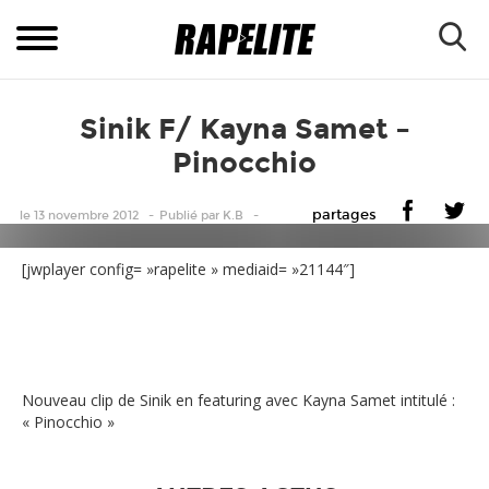
Sinik F/ Kayna Samet –
Pinocchio
partages
le 13 novembre 2012
Publié
par
K.B
[jwplayer config= »rapelite » mediaid= »21144″]
Nouveau clip de Sinik en featuring avec Kayna Samet intitulé :
« Pinocchio »