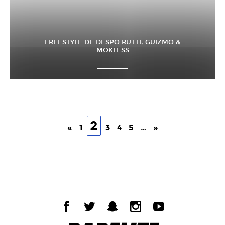
FREESTYLE DE DESPO RUTTI, GUIZMO &
MOKLESS
2
«
1
3
4
5
…
»