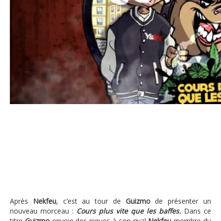
Guizmo – Cours plus vite que les baffes « Jouer les lascars, avo
Après
Nekfeu
, c’est au tour de
Guizmo
de présenter un
nouveau morceau :
Cours plus vite que les baffes.
Dans ce
titre
Guizmo
envoie des piques à son rival
Nekfeu
membre du