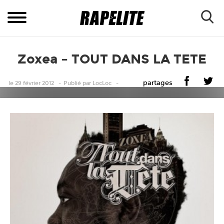
Zoxea – TOUT DANS LA TETE
partages
le 29 février 2012
Publié
par
LocLoc