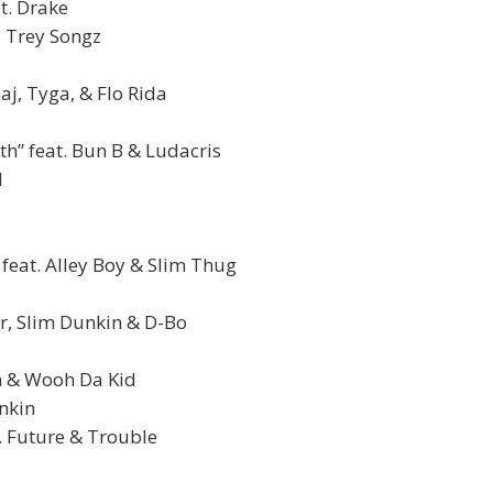
t. Drake
t. Trey Songz
naj, Tyga, & Flo Rida
th” feat. Bun B & Ludacris
d
” feat. Alley Boy & Slim Thug
ter, Slim Dunkin & D-Bo
in & Wooh Da Kid
unkin
t. Future & Trouble