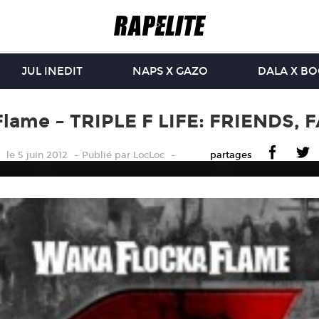
JUL INEDIT
NAPS X GAZO
DALA X B
Flame – TRIPLE F LIFE: FRIENDS, 
le 5 juin 2012
Publié
par
LocLoc
partages