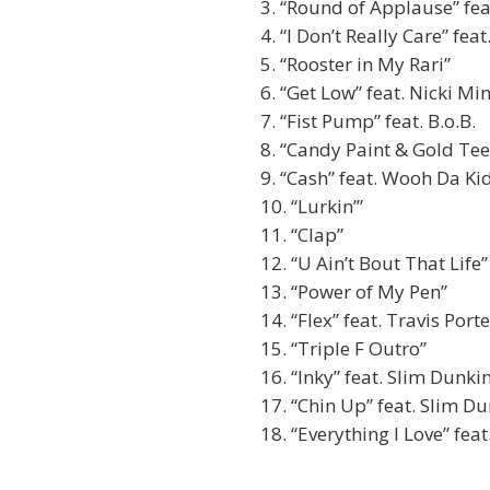
3. “Round of Applause” fea
4. “I Don’t Really Care” fea
5. “Rooster in My Rari”
6. “Get Low” feat. Nicki Mi
7. “Fist Pump” feat. B.o.B.
8. “Candy Paint & Gold Tee
9. “Cash” feat. Wooh Da Ki
10. “Lurkin’”
11. “Clap”
12. “U Ain’t Bout That Life
13. “Power of My Pen”
14. “Flex” feat. Travis Por
15. “Triple F Outro”
16. “Inky” feat. Slim Dunk
17. “Chin Up” feat. Slim D
18. “Everything I Love” fea