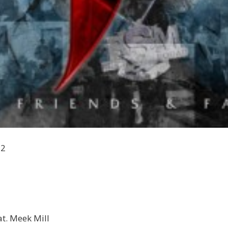
12
t. Meek Mill