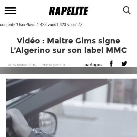
content="UserPlays:1 423 vues1 423 vues" />
Vidéo : Maitre Gims signe
L’Algerino sur son label MMC
partages
le 24 février 2014
Publié
par
K.B