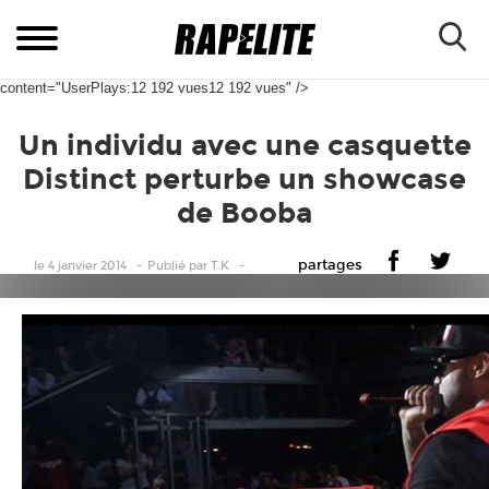
content="UserPlays:12 192 vues12 192 vues" />
Un individu avec une casquette
Distinct perturbe un showcase
de Booba
partages
le 4 janvier 2014
Publié
par
T.K