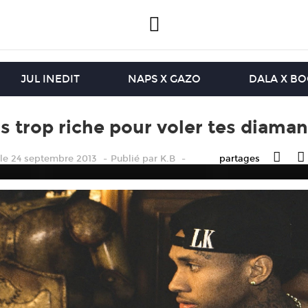
JUL INEDIT
NAPS X GAZO
DALA X B
uis trop riche pour voler tes diama
le 24 septembre 2013
Publié
par
K.B
partages