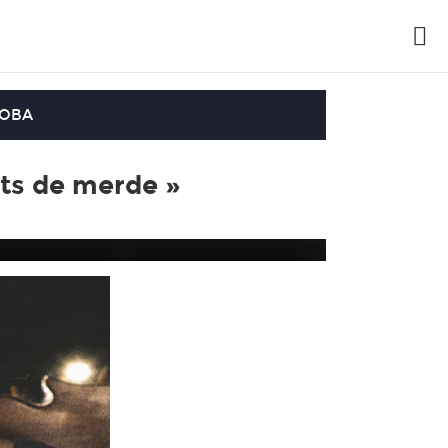
OOBA
nts de merde »