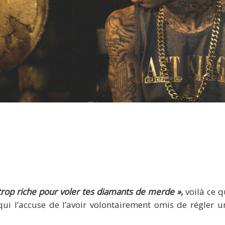
ga : « Je suis trop riche pour voler tes diamants de merd
 trop riche pour voler tes diamants de merde »,
voilà ce 
, qui l’accuse de l’avoir volontairement omis de régler