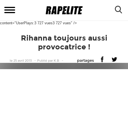
content="UserPlays:3 727 vues3 727 vues" />
Rihanna toujours aussi
provocatrice !
partages
le 25 avril 2013
Publié
par
K.B