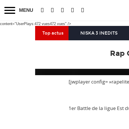
MENU
content="UserPlays:472 vues472 vues" />
Top actus
NISKA 3 INEDITS
Rap 
[jwplayer config= »rapelit
1er Battle de la ligue Est