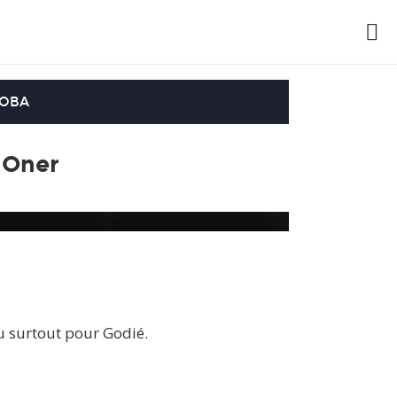
OOBA
 Oner
u surtout pour Godié.