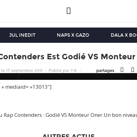
JUL INEDIT
NAPS X GAZO
DALA X B
Contenders Est Godié VS Monteur
le 17 septembre 2011
Publié
par
T.K
partages
e » mediaid= »13013″]
 du Rap Contenders : Godié VS Monteur Oner.Un bon nivea
AUTRES ACTUS