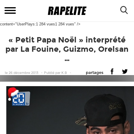
content="UserPlays:1 284 vues1 284 vues" />
« Petit Papa Noël » interprété
par La Fouine, Guizmo, Orelsan
…
partages
le 26 décembre 2013
Publié
par
K.B