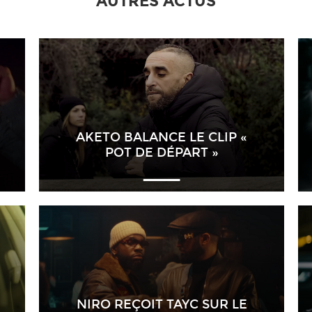
AUTRES ACTUS
AKETO BALANCE LE CLIP «
POT DE DÉPART »
NIRO REÇOIT TAYC SUR LE