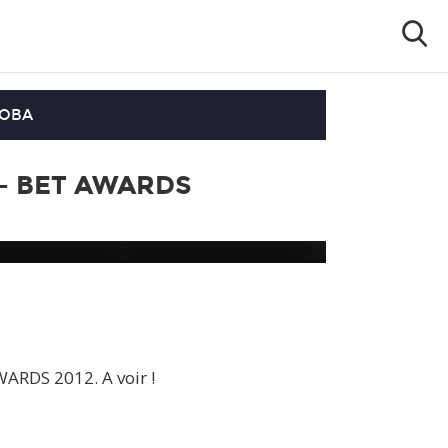
OOBA
p – BET AWARDS
ARDS 2012. A voir !