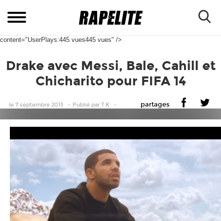
content="UserPlays:445 vues445 vues" />
Drake avec Messi, Bale, Cahill et
Chicharito pour FIFA 14
partages
le 7 septembre 2013
Publié
par
T.K