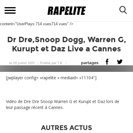
content="UserPlays:714 vues714 vues" />
Dr Dre,Snoop Dogg, Warren G,
Kurupt et Daz Live a Cannes
partages
le 29 juillet 2011
Publié
par
T.K
[jwplayer config= »rapelite » mediaid= »11104″]
Vidéo de Dre Dre Snoop Warren G et Kurupt et Daz lors de
leur passage récent à Cannes.
AUTRES ACTUS