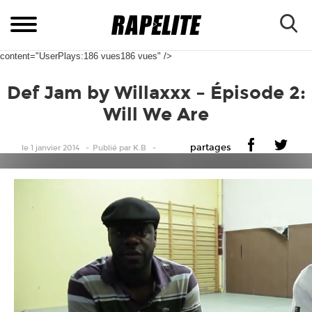
content="UserPlays:186 vues186 vues" />
Def Jam by Willaxxx – Épisode 2:
Will We Are
partages
le 1 janvier 2014
Publié
par
K.B