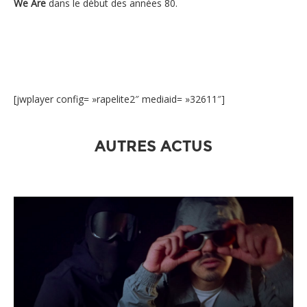
We Are
dans le début des années 80.
[jwplayer config= »rapelite2″ mediaid= »32611″]
AUTRES ACTUS