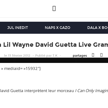
JUL INEDIT
NAPS X GAZO
DALA X B
n Lil Wayne David Guetta Live Gr
le 13 février 2012
Publié
par
T.K
partages
e » mediaid= »15932″]
 David Guetta interprètent leur morceau
I Can Only Imagi