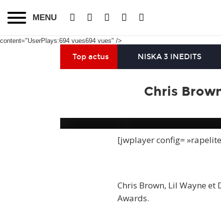
MENU
content="UserPlays:694 vues694 vues" />
Top actus
NISKA 3 INEDITS
Chris Brow
[jwplayer config= »rapelit
Chris Brown, Lil Wayne et
Awards.