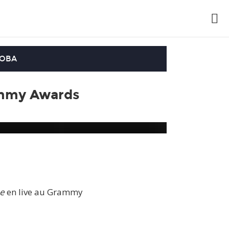
OOBA
ammy Awards
ne
en live au Grammy