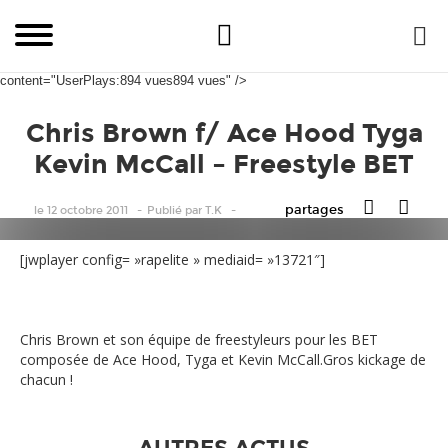
content="UserPlays:894 vues894 vues" />
Chris Brown f/ Ace Hood Tyga
Kevin McCall – Freestyle BET
partages
le 12 octobre 2011
Publié
par
T.K
[jwplayer config= »rapelite » mediaid= »13721″]
Chris Brown et son équipe de freestyleurs pour les BET
composée de Ace Hood, Tyga et Kevin McCall.Gros kickage de
chacun !